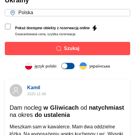
Ukrainy
Pokaż dostępne obiekty z rezerwacją online
Gwarantowana cena, szybka rezerwacja
Szukaj
język polski
українська
Kamil
2025-11-08
Dam nocleg
w Gliwicach
od
natychmiast
na okres
do ustalenia
Mieszkam sam w kawalerce. Mam dwa oddzielne
łóżka. Na wyposażeniu aneks kuchenny i wc. Wysoki