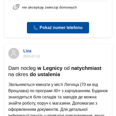
nie akceptuję
zwierząt domowych
Pokaż numer telefonu
Liza
2023-07-13
Dam nocleg
w Legnicy
od
natychmiast
na okres
do ustalenia
Звільняються кімнати у місті Легніца (70 ки від
Вроцлава) по програмі 40+ з харчуванням. Будинок
знаходиться біля складів та заводів де можна
знайти роботу, поруч є магазини. Допомагаю з
оформленням документів. Для детальної
інформації пишіть у приватні повідомлення, якщо