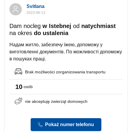
Svitlana
2023-06-13
Dam nocleg
w Istebnej
od
natychmiast
na okres
do ustalenia
Надам житло, забезпечу їжею, допоможу у
виготовленні документів. По можливості допоможу
в пошуках праці.
Brak możliwości
zorganizowania transportu
10
osób
nie akceptuję
zwierząt domowych
Pokaż numer telefonu