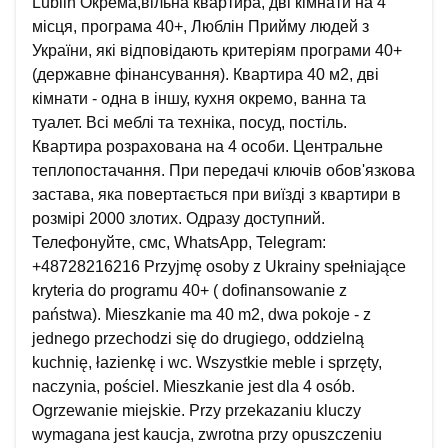
Lublin Окрема,вільна квартира, дві кімнати на 4
місця, програма 40+, Люблін Прийму людей з
України, які відповідають критеріям програми 40+
(державне фінансування). Квартира 40 м2, дві
кімнати - одна в іншу, кухня окремо, ванна та
туалет. Всі меблі та техніка, посуд, постіль.
Квартира розрахована на 4 особи. Центральне
теплопостачання. При передачі ключів обов'язкова
застава, яка повертається при виїзді з квартири в
розмірі 2000 злотих. Одразу доступний.
Телефонуйте, смс, WhatsApp, Telegram:
+48728216216 Przyjmę osoby z Ukrainy spełniające
kryteria do programu 40+ ( dofinansowanie z
państwa). Mieszkanie ma 40 m2, dwa pokoje - z
jednego przechodzi się do drugiego, oddzielną
kuchnię, łazienkę i wc. Wszystkie meble i sprzęty,
naczynia, pościel. Mieszkanie jest dla 4 osób.
Ogrzewanie miejskie. Przy przekazaniu kluczy
wymagana jest kaucja, zwrotna przy opuszczeniu