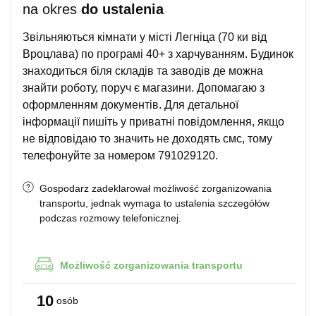
na okres
do ustalenia
Звільняються кімнати у місті Легніца (70 ки від
Вроцлава) по програмі 40+ з харчуванням. Будинок
знаходиться біля складів та заводів де можна
знайти роботу, поруч є магазини. Допомагаю з
оформленням документів. Для детальної
інформації пишіть у приватні повідомлення, якщо
не відповідаю то значить не доходять смс, тому
телефонуйте за номером 791029120.
Gospodarz zadeklarował możliwość zorganizowania
transportu, jednak wymaga to ustalenia szczegółów
podczas rozmowy telefonicznej.
Możliwość
zorganizowania transportu
10
osób